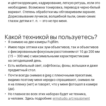
и цветокоррекцию, кадрирование, легкую ретушь, если это
необходимо. Возможна тонировка, перевод в черно-белый
вариант. Степень обработки мы обговариваем заранее.
Дорисовывание лучиков, волшебной пыли, синих-синих
глазок детям и т. п. — это не про меня.
Какой техникой вы пользуетесь?
Я снимаю на две камеры Fujifilm.
Имею парк оптики как зум-объективов, так и объективов
с фиксированным фокусным расстоянием от 10 до 200 мм
(15 — 300 мм) с максимальными характеристиками
на сегодняшний день.
Есть мобильный свет, софтбоксы, фоны, вспышки и даже
предметный стол.
Почти всегда снимаю в jpeg с пленочными пресетами,
видимо поэтому меня нередко спрашивают, снимаю ли
я на пленку (нет) и говорят, что у меня фотошоп в камере
(да).
Но главное во всех этих наборах будет не техника,
а человек. Здесь подробнее:
ermstudio.art/equipment